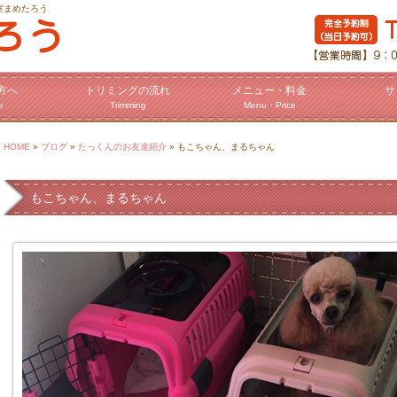
室まめたろう
方へ
トリミングの流れ
メニュー・料金
サ
e
Trimming
Menu・Price
HOME
»
ブログ
»
たっくんのお友達紹介
» もこちゃん、まるちゃん
もこちゃん、まるちゃん