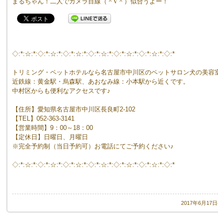
まるちゃん！二人でカメラ目線（＾∇＾）似合うよー！
◇:*:☆:*:◇:*:☆:*:◇:*:☆:*:◇:*:☆:*:◇:*:☆:*:◇:*:☆:*:◇:*
トリミング・ペットホテルなら名古屋市中川区のペットサロン犬の美容
近鉄線：黄金駅・烏森駅、あおなみ線：小本駅から近くです。
中村区からも便利なアクセスです♪
【住所】愛知県名古屋市中川区長良町2-102
【TEL】052-363-3141
【営業時間】9：00～18：00
【定休日】日曜日、月曜日
※完全予約制（当日予約可）お電話にてご予約ください♪
◇:*:☆:*:◇:*:☆:*:◇:*:☆:*:◇:*:☆:*:◇:*:☆:*:◇:*:☆:*:◇:*
2017年6月17