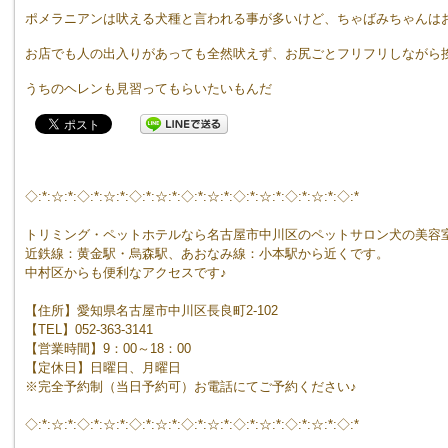
ポメラニアンは吠える犬種と言われる事が多いけど、ちゃばみちゃんは
お店でも人の出入りがあっても全然吠えず、お尻ごとフリフリしながら
うちのヘレンも見習ってもらいたいもんだ
◇:*:☆:*:◇:*:☆:*:◇:*:☆:*:◇:*:☆:*:◇:*:☆:*:◇:*:☆:*:◇:*
トリミング・ペットホテルなら名古屋市中川区のペットサロン犬の美容
近鉄線：黄金駅・烏森駅、あおなみ線：小本駅から近くです。
中村区からも便利なアクセスです♪
【住所】愛知県名古屋市中川区長良町2-102
【TEL】052-363-3141
【営業時間】9：00～18：00
【定休日】日曜日、月曜日
※完全予約制（当日予約可）お電話にてご予約ください♪
◇:*:☆:*:◇:*:☆:*:◇:*:☆:*:◇:*:☆:*:◇:*:☆:*:◇:*:☆:*:◇:*