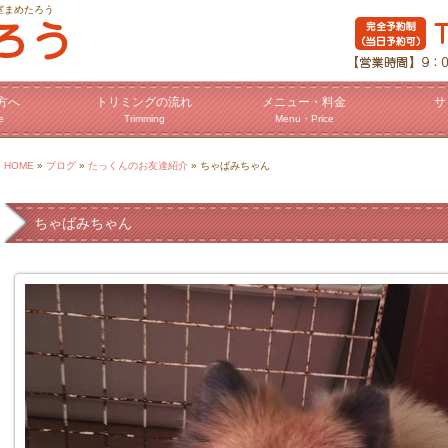
室まめたろう
方へ
トリミングの流れ
メニュー・料金
サ
e
Trimming
Menu・Price
HOME
»
ブログ
»
たっくんのお友達紹介
» ちゃばみちゃん
ちゃばみちゃん