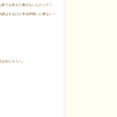
お家でも吠えた事がないんだって！
挨拶はするけど本当声聞いた事ない！
室まめたろうへ。