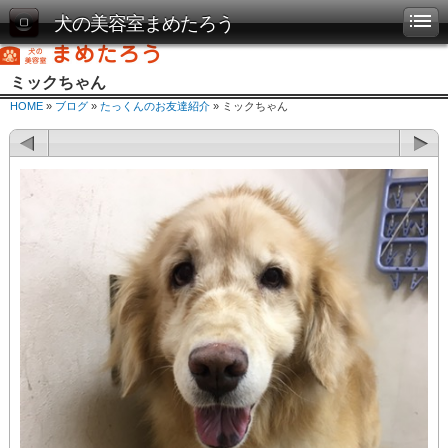
犬の美容室まめたろう
ミックちゃん
HOME
»
ブログ
»
たっくんのお友達紹介
» ミックちゃん