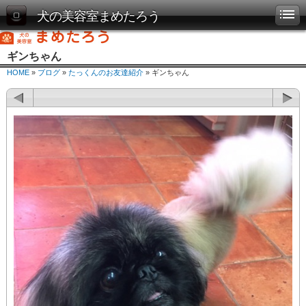
犬の美容室まめたろう
ギンちゃん
HOME
»
ブログ
»
たっくんのお友達紹介
» ギンちゃん