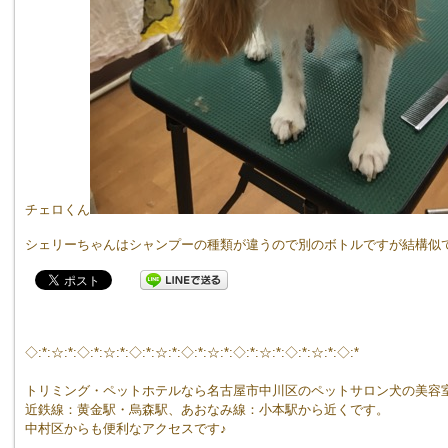
チェロくん
シェリーちゃんはシャンプーの種類が違うので別のボトルですが結構似
◇:*:☆:*:◇:*:☆:*:◇:*:☆:*:◇:*:☆:*:◇:*:☆:*:◇:*:☆:*:◇:*
トリミング・ペットホテルなら名古屋市中川区のペットサロン犬の美容
近鉄線：黄金駅・烏森駅、あおなみ線：小本駅から近くです。
中村区からも便利なアクセスです♪