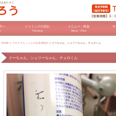
室まめたろう
方へ
トリミングの流れ
メニュー・料金
サ
e
Trimming
Menu・Price
HOME
»
ブログ
»
たっくんのお友達紹介
» クーちゃん、シェリーちゃん、チェロくん
クーちゃん、シェリーちゃん、チェロくん