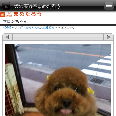
犬の美容室まめたろう
マロンちゃん
HOME
»
ブログ
»
たっくんのお友達紹介
» マロンちゃん