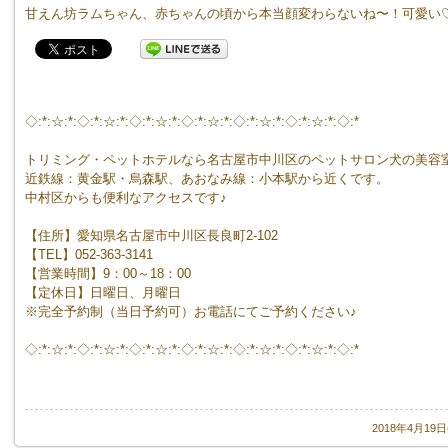
甘えん坊ラムちゃん、赤ちゃんの頃から本当顔変わらないね〜！可愛い
◇:*:☆:*:◇:*:☆:*:◇:*:☆:*:◇:*:☆:*:◇:*:☆:*:◇:*:☆:*:◇:*
トリミング・ペットホテルなら名古屋市中川区のペットサロン犬の美容
近鉄線：黄金駅・烏森駅、あおなみ線：小本駅から近くです。
中村区からも便利なアクセスです♪
【住所】愛知県名古屋市中川区長良町2-102
【TEL】052-363-3141
【営業時間】9：00～18：00
【定休日】日曜日、月曜日
※完全予約制（当日予約可）お電話にてご予約ください♪
◇:*:☆:*:◇:*:☆:*:◇:*:☆:*:◇:*:☆:*:◇:*:☆:*:◇:*:☆:*:◇:*
2018年4月19