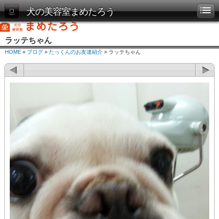
犬の美容室まめたろう
ラッテちゃん
HOME
»
ブログ
»
たっくんのお友達紹介
» ラッテちゃん