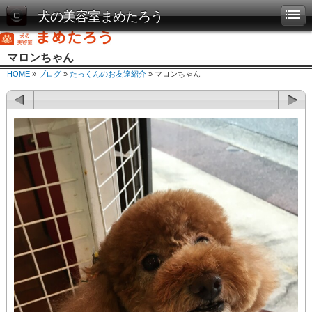
犬の美容室まめたろう
マロンちゃん
HOME
»
ブログ
»
たっくんのお友達紹介
» マロンちゃん