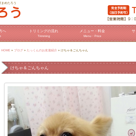
室まめたろう
方へ
トリミングの流れ
メニュー・料金
サ
e
Trimming
Menu・Price
HOME
»
ブログ
»
たっくんのお友達紹介
» けちゃ＆ごんちゃん
けちゃ＆ごんちゃん