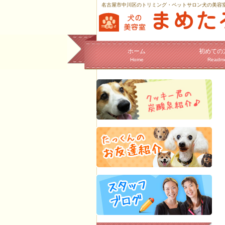
名古屋市中川区のトリミング・ペットサロン犬の美容
ホーム
初めての
Home
Readm