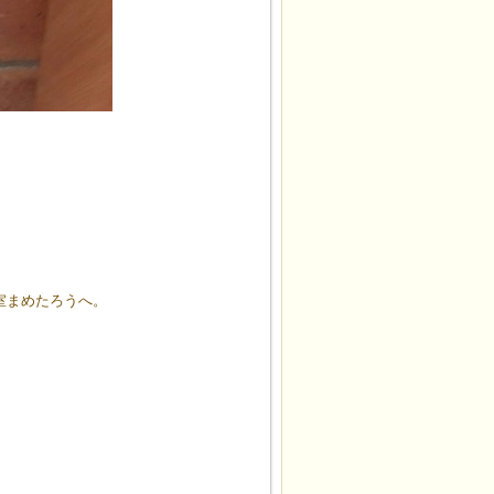
室まめたろうへ。