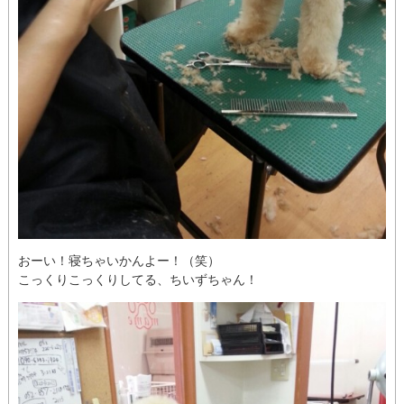
おーい！寝ちゃいかんよー！（笑）
こっくりこっくりしてる、ちいずちゃん！