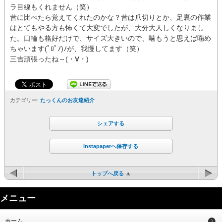
ラ目線もくれません（笑）
昔に比べたら覚えてくれたのかな？昔は爪切りとか、足裏の作業
はとてもやる方も怖くて大変でしたが、大分大人しくなりまし
た。口輪も格好だけで、サイズ大きいので、噛もうと思えば噛め
ちゃいます(ﾟﾛﾟﾉ)ﾉが、我慢してます（笑）
三吉頑張ったね～(・∀・)
カテゴリー:
たっくんのお友達紹介
シェアする
Instapaperへ保存する
トップへ戻る
メニュー
ホーム