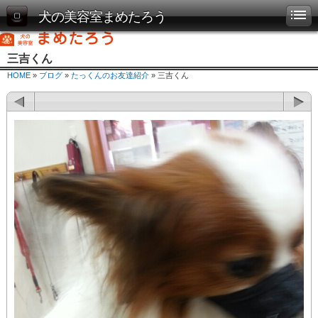
犬の美容室まめたろう
三吉くん
HOME
»
ブログ
»
たっくんのお友達紹介
» 三吉くん