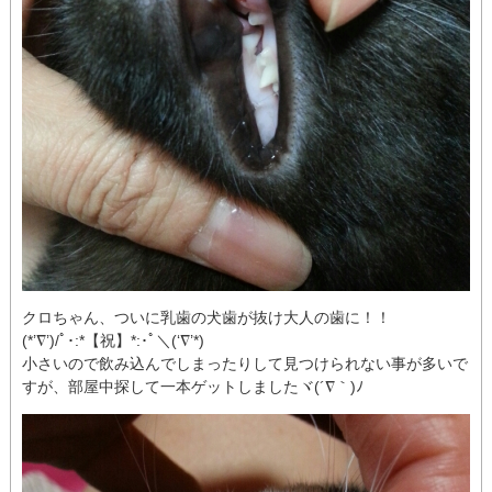
クロちゃん、ついに乳歯の犬歯が抜け大人の歯に！！
(*’∇’)/ﾟ･:*【祝】*:･ﾟ＼(‘∇’*)
小さいので飲み込んでしまったりして見つけられない事が多いで
すが、部屋中探して一本ゲットしましたヾ(´∇｀)ﾉ