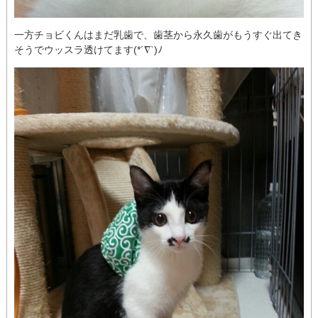
一方チョビくんはまだ乳歯で、歯茎から永久歯がもうすぐ出てき
そうでウッスラ透けてます(*´∇`)ﾉ