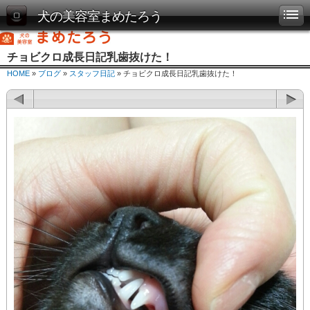
犬の美容室まめたろう
チョビクロ成長日記乳歯抜けた！
HOME
»
ブログ
»
スタッフ日記
» チョビクロ成長日記乳歯抜けた！