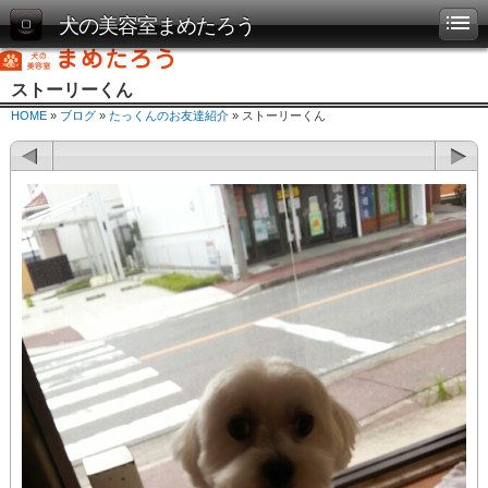
犬の美容室まめたろう
ストーリーくん
HOME
»
ブログ
»
たっくんのお友達紹介
» ストーリーくん