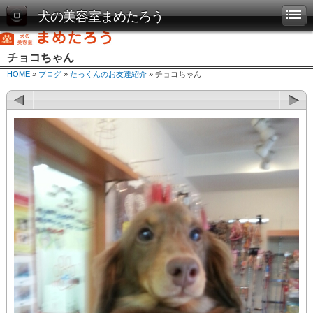
犬の美容室まめたろう
チョコちゃん
HOME
»
ブログ
»
たっくんのお友達紹介
» チョコちゃん