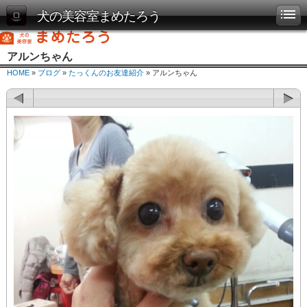
犬の美容室まめたろう
アルンちゃん
HOME
»
ブログ
»
たっくんのお友達紹介
» アルンちゃん