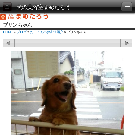
犬の美容室まめたろう
プリンちゃん
HOME
»
ブログ
»
たっくんのお友達紹介
» プリンちゃん