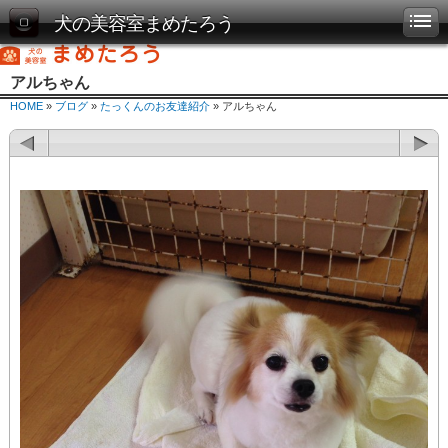
犬の美容室まめたろう
アルちゃん
HOME
»
ブログ
»
たっくんのお友達紹介
» アルちゃん