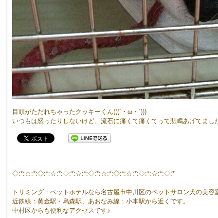
目頭がただれちゃったクッキーくん(((´・ω・`)))
いつもは怒ったりしないけど、流石に痛くて痛くてって悲鳴あげてました( 
◇:*:☆:*:◇:*:☆:*:◇:*:☆:*:◇:*:☆:*:◇:*:☆:*:◇:*:☆:*:◇:*
トリミング・ペットホテルなら名古屋市中川区のペットサロン犬の美容
近鉄線：黄金駅・烏森駅、あおなみ線：小本駅から近くです。
中村区からも便利なアクセスです♪