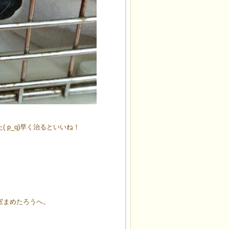
p_q)早く治るといいね！
室まめたろうへ。