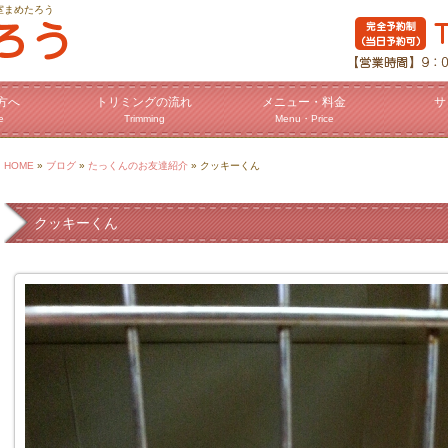
室まめたろう
方へ
トリミングの流れ
メニュー・料金
サ
e
Trimming
Menu・Price
HOME
»
ブログ
»
たっくんのお友達紹介
» クッキーくん
クッキーくん