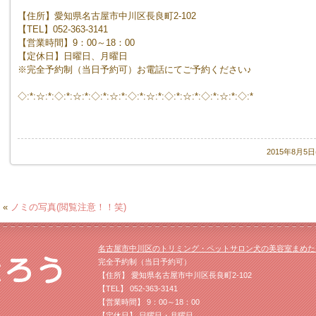
【住所】愛知県名古屋市中川区長良町2-102
【TEL】052-363-3141
【営業時間】9：00～18：00
【定休日】日曜日、月曜日
※完全予約制（当日予約可）お電話にてご予約ください♪
◇:*:☆:*:◇:*:☆:*:◇:*:☆:*:◇:*:☆:*:◇:*:☆:*:◇:*:☆:*:◇:*
2015年8月5
«
ノミの写真(閲覧注意！！笑)
名古屋市中川区のトリミング・ペットサロン犬の美容室まめた
完全予約制（当日予約可）
【住所】 愛知県名古屋市中川区長良町2-102
【TEL】 052-363-3141
【営業時間】 9：00～18：00
【定休日】 日曜日・月曜日