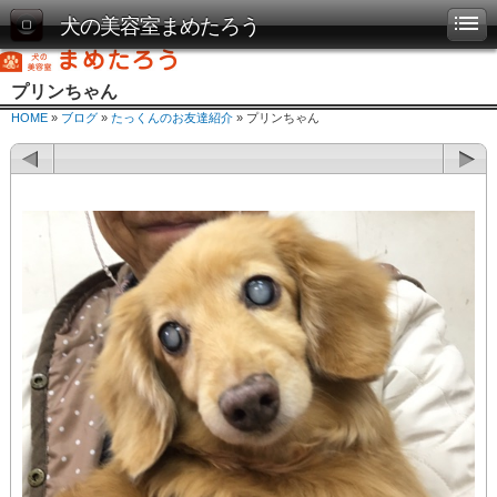
犬の美容室まめたろう
プリンちゃん
HOME
»
ブログ
»
たっくんのお友達紹介
» プリンちゃん