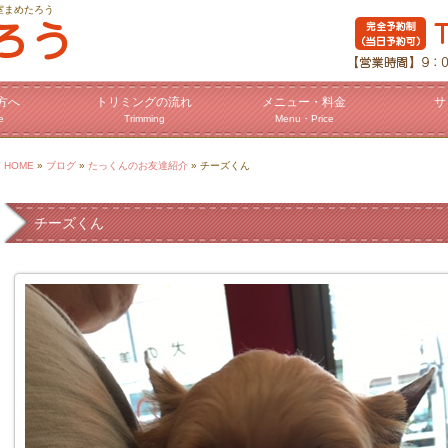
室まめたろう
方へ
トリミングの流れ
メニュー・料金
サ
e
Trimming
Menu・Price
HOME
»
ブログ
»
たっくんのお友達紹介
» チーズくん
チーズくん