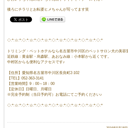
後ろにチラリとお転婆ヒメちゃんが写ってます笑
◇:*:☆:*:◇:*:☆:*:◇:*:☆:*:◇:*:☆:*:◇:*:☆:*:◇:*:☆:*:◇:*
トリミング・ペットホテルなら名古屋市中川区のペットサロン犬の美容
近鉄線：黄金駅・烏森駅、あおなみ線：小本駅から近くです。
中村区からも便利なアクセスです♪
【住所】愛知県名古屋市中川区長良町2-102
【TEL】052-363-3141
【営業時間】9：00～18：00
【定休日】日曜日、月曜日
※完全予約制（当日予約可）お電話にてご予約ください♪
◇:*:☆:*:◇:*:☆:*:◇:*:☆:*:◇:*:☆:*:◇:*:☆:*:◇:*:☆:*:◇:*
2016年5月18