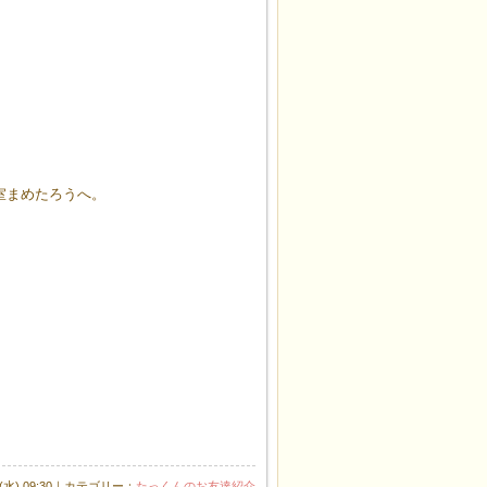
室まめたろうへ。
日(水) 09:30｜カテゴリー：
たっくんのお友達紹介