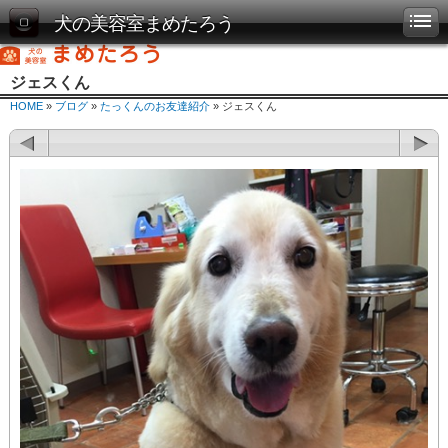
犬の美容室まめたろう
ジェスくん
HOME
»
ブログ
»
たっくんのお友達紹介
» ジェスくん