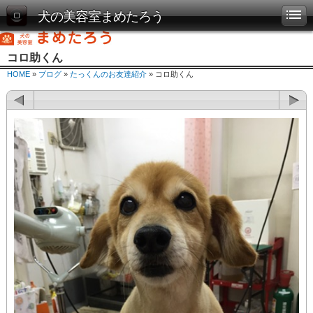
犬の美容室まめたろう
コロ助くん
HOME
»
ブログ
»
たっくんのお友達紹介
» コロ助くん