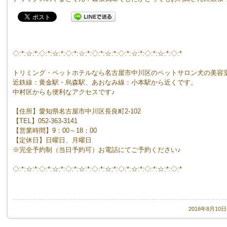
◇:*:☆:*:◇:*:☆:*:◇:*:☆:*:◇:*:☆:*:◇:*:☆:*:◇:*:☆:*:◇:*
トリミング・ペットホテルなら名古屋市中川区のペットサロン犬の美容
近鉄線：黄金駅・烏森駅、あおなみ線：小本駅から近くです。
中村区からも便利なアクセスです♪
【住所】愛知県名古屋市中川区長良町2-102
【TEL】052-363-3141
【営業時間】9：00～18：00
【定休日】日曜日、月曜日
※完全予約制（当日予約可）お電話にてご予約ください♪
◇:*:☆:*:◇:*:☆:*:◇:*:☆:*:◇:*:☆:*:◇:*:☆:*:◇:*:☆:*:◇:*
2016年8月10