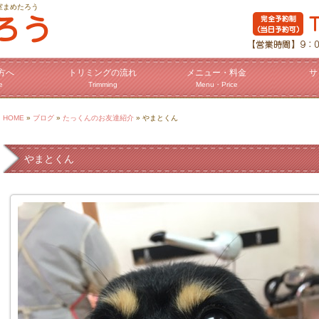
室まめたろう
方へ
トリミングの流れ
メニュー・料金
サ
e
Trimming
Menu・Price
HOME
»
ブログ
»
たっくんのお友達紹介
» やまとくん
やまとくん