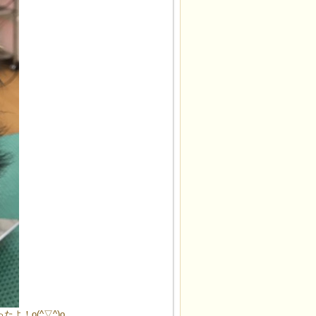
！o(^▽^)o