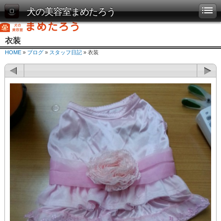
犬の美容室まめたろう
衣装
HOME
»
ブログ
»
スタッフ日記
» 衣装