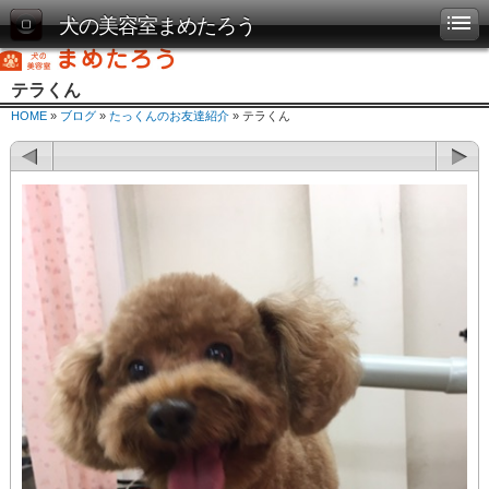
犬の美容室まめたろう
テラくん
HOME
»
ブログ
»
たっくんのお友達紹介
» テラくん