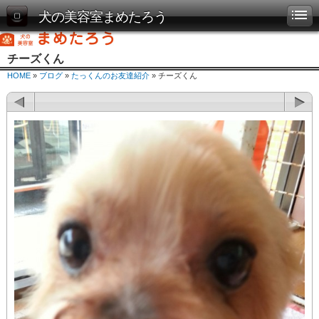
犬の美容室まめたろう
チーズくん
HOME
»
ブログ
»
たっくんのお友達紹介
» チーズくん