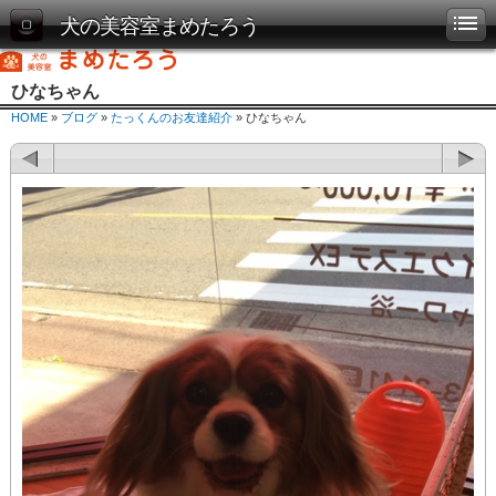
犬の美容室まめたろう
ひなちゃん
HOME
»
ブログ
»
たっくんのお友達紹介
» ひなちゃん