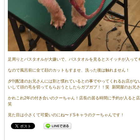
足周りとバスタオルが大嫌いで、バスタオルを見るとスイッチが入って
なので風呂前に全て顔のカットもすませ、洗った後は触れません！
夕刊配達のお兄さんには割と慣れているとの事でやってくれるお店がな
いして頭の毛を切ってもらおうとしたらガブガブ！！笑 新聞屋のお兄
かれこれ2年の付き合いのクーちゃん！店長の居る時間に予約が入ると
笑
見た目は小さくて可愛いのにね〜ドSキャラのクーちゃんです！