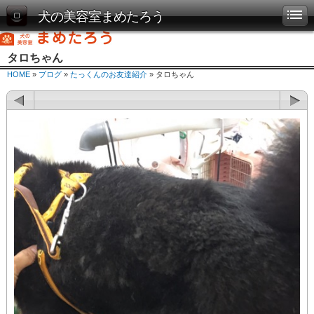
犬の美容室まめたろう
タロちゃん
HOME
»
ブログ
»
たっくんのお友達紹介
» タロちゃん