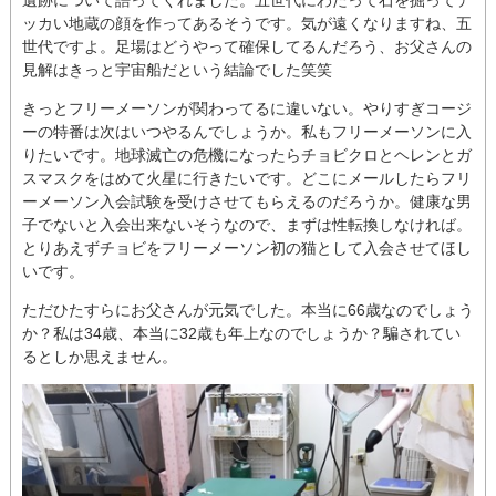
ッカい地蔵の顔を作ってあるそうです。気が遠くなりますね、五
世代ですよ。足場はどうやって確保してるんだろう、お父さんの
見解はきっと宇宙船だという結論でした笑笑
きっとフリーメーソンが関わってるに違いない。やりすぎコージ
ーの特番は次はいつやるんでしょうか。私もフリーメーソンに入
りたいです。地球滅亡の危機になったらチョビクロとヘレンとガ
スマスクをはめて火星に行きたいです。どこにメールしたらフリ
ーメーソン入会試験を受けさせてもらえるのだろうか。健康な男
子でないと入会出来ないそうなので、まずは性転換しなければ。
とりあえずチョビをフリーメーソン初の猫として入会させてほし
いです。
ただひたすらにお父さんが元気でした。本当に66歳なのでしょう
か？私は34歳、本当に32歳も年上なのでしょうか？騙されてい
るとしか思えません。