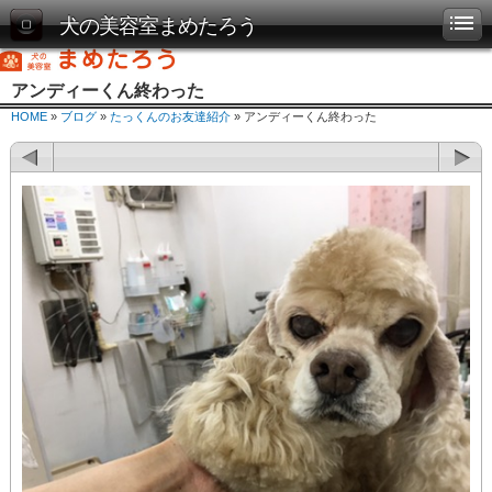
犬の美容室まめたろう
アンディーくん終わった
HOME
»
ブログ
»
たっくんのお友達紹介
» アンディーくん終わった